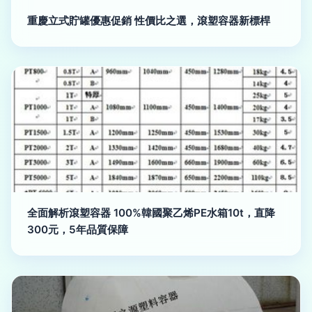
重慶立式貯罐優惠促銷 性價比之選，滾塑容器新標桿
全面解析滾塑容器 100%韓國聚乙烯PE水箱10t，直降
300元，5年品質保障