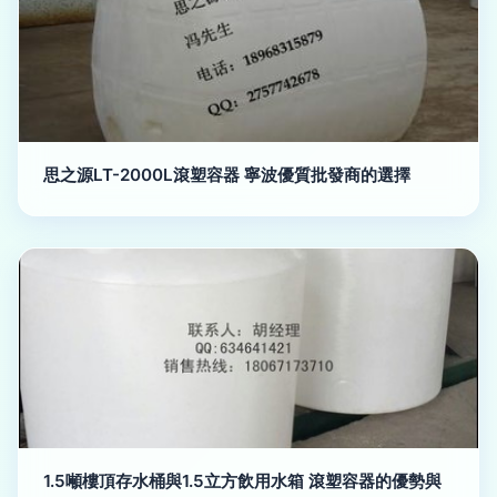
思之源LT-2000L滾塑容器 寧波優質批發商的選擇
1.5噸樓頂存水桶與1.5立方飲用水箱 滾塑容器的優勢與