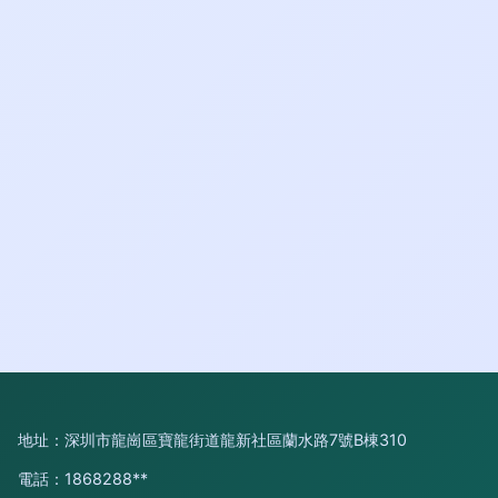
地址：深圳市龍崗區寶龍街道龍新社區蘭水路7號B棟310
電話：1868288**