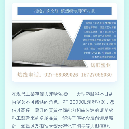
在現代工業存儲與運輸領域中，大型塑膠容器日益
扮演著不可或缺的角色。PT-20000L滾塑容器，憑
借其高達一萬升的實質存儲能力和由先進的滾塑成
型工藝帶來的卓越品質，解決了傳統金屬儲罐易腐
蝕、笨重以及砌造大型水泥池工期長等典型痛點。